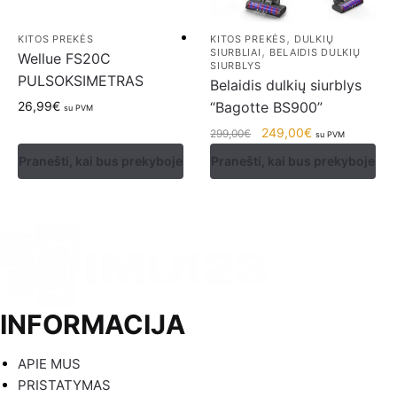
,
KITOS PREKĖS
KITOS PREKĖS
DULKIŲ
,
SIURBLIAI
BELAIDIS DULKIŲ
Wellue FS20C
SIURBLYS
PULSOKSIMETRAS
Belaidis dulkių siurblys
26,99
€
“Bagotte BS900”
su PVM
249,00
€
299,00
€
su PVM
Pranešti, kai bus prekyboje
Pranešti, kai bus prekyboje
INFORMACIJA
APIE MUS
PRISTATYMAS