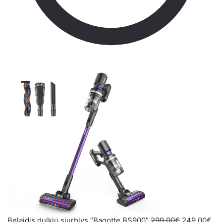
Belaidis dulkių siurblys “Bagotte BS900”
299,00
€
249,00
€