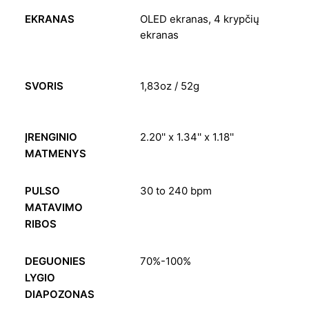
EKRANAS
OLED ekranas, 4 krypčių
ekranas
SVORIS
1,83oz / 52g
ĮRENGINIO
2.20'' x 1.34'' x 1.18''
MATMENYS
PULSO
30 to 240 bpm
MATAVIMO
RIBOS
DEGUONIES
70%-100%
LYGIO
DIAPOZONAS