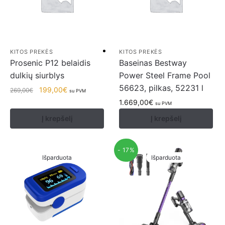
KITOS PREKĖS
KITOS PREKĖS
Prosenic P12 belaidis
Baseinas Bestway
dulkių siurblys
Power Steel Frame Pool
56623, pilkas, 52231 l
199,00
€
269,00
€
su PVM
1.669,00
€
su PVM
Į krepšelį
Į krepšelį
- 17%
Išparduota
Išparduota