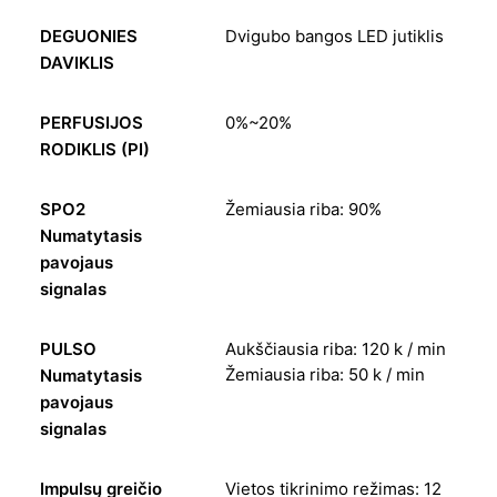
DEGUONIES
Dvigubo bangos LED jutiklis
DAVIKLIS
PERFUSIJOS
0%~20%
RODIKLIS (PI)
SPO2
Žemiausia riba: 90%
Numatytasis
pavojaus
signalas
PULSO
Aukščiausia riba: 120 k / min
Žemiausia riba: 50 k / min
Numatytasis
pavojaus
signalas
Impulsų greičio
Vietos tikrinimo režimas: 12