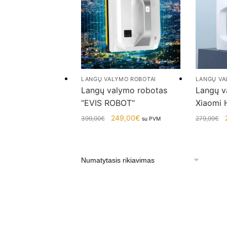
LANGŲ VALYMO ROBOTAI
LANGŲ VA
Langų valymo robotas
Langų v
“EVIS ROBOT“
Xiaomi 
249,00
€
399,00
€
279,99
€
su PVM