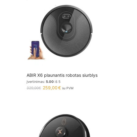
ABIR X6 plaunantis robotas siurblys
Įvertinimas:
5.00
iš 5
259,00
€
329,00
€
su PVM