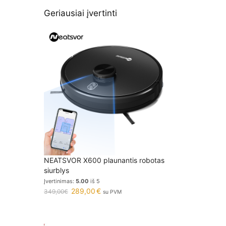
Geriausiai įvertinti
NEATSVOR X600 plaunantis robotas
siurblys
Įvertinimas:
5.00
iš 5
289,00
€
349,00
€
su PVM