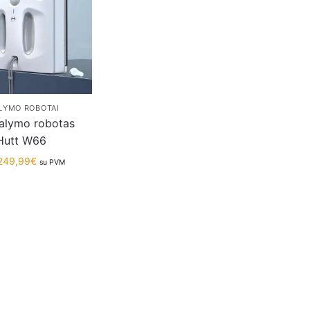
LYMO ROBOTAI
alymo robotas
Hutt W66
249,99
€
su PVM