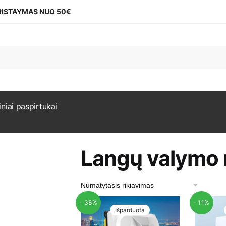
ISTAYMAS NUO 50€
iniai paspirtukai
Langų valymo 
- 38%
- 11%
Išparduota