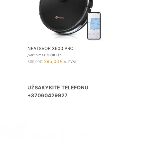
NEATSVOR X600 PRO
Įvertinimas:
5.00
iš 5
295,00
€
389,00
€
su PVM
UŽSAKYKITE TELEFONU
+37060429927