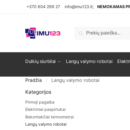
Pereiti prie navigacijos
Pereiti prie turinio
+370 604 299 27
info@imu123.lt
;
NEMOKAMAS PR
Ieškoti:
Ieškoti
Dulkių siurbliai
Langų valymo robotai
Elektr
Pradžia
Langų valymo robotai
/
Kategorijos
Pirmoji pagalba
Elektriniai paspirtukai
Bekontakčiai termometrai
Langų valymo robotai