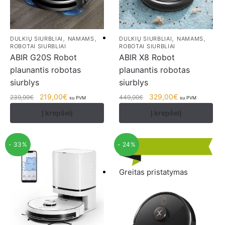
,
,
,
,
DULKIŲ SIURBLIAI
NAMAMS
DULKIŲ SIURBLIAI
NAMAMS
ROBOTAI SIURBLIAI
ROBOTAI SIURBLIAI
ABIR G20S Robot
ABIR X8 Robot
plaunantis robotas
plaunantis robotas
siurblys
siurblys
219,00
€
329,00
€
239,99
€
449,00
€
su PVM
su PVM
Į krepšelį
Į krepšelį
- 33%
- 24%
Greitas pristatymas