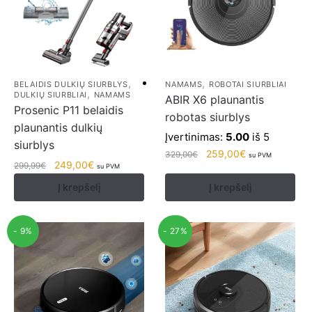
,
,
BELAIDIS DULKIŲ SIURBLYS
NAMAMS
ROBOTAI SIURBLIAI
,
DULKIŲ SIURBLIAI
NAMAMS
ABIR X6 plaunantis
Prosenic P11 belaidis
robotas siurblys
plaunantis dulkių
Įvertinimas:
5.00
iš 5
siurblys
259,00
€
329,00
€
su PVM
249,00
€
299,99
€
su PVM
Į krepšelį
Į krepšelį
- 9%
- 27%