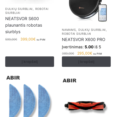
,
DULKIŲ SIURBLIAI
ROBOTAI
SIURBLIAI
NEATSVOR S600
plaunantis robotas
,
,
NAMAMS
DULKIŲ SIURBLIAI
siurblys
ROBOTAI SIURBLIAI
399,00
€
NEATSVOR X600 PRO
599,00
€
su PVM
Įvertinimas:
5.00
iš 5
295,00
€
389,00
€
su PVM
Į krepšelį
Į krepšelį