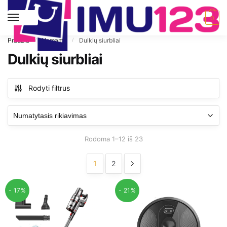
Pereiti prie navigacijos
Pereiti prie turinio
MENIU
0
Pradžia
Namams
Dulkių siurbliai
/
/
Dulkių siurbliai
Rodyti filtrus
Rodoma 1–12 iš 23
1
2
- 17%
- 21%