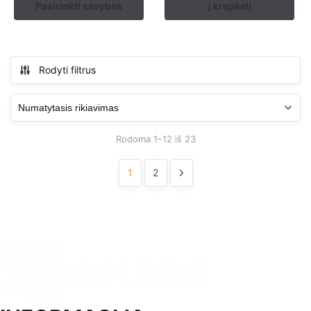
Pasirinkti savybes
Į krepšelį
Rodyti filtrus
Rodoma 1–12 iš 23
1
2