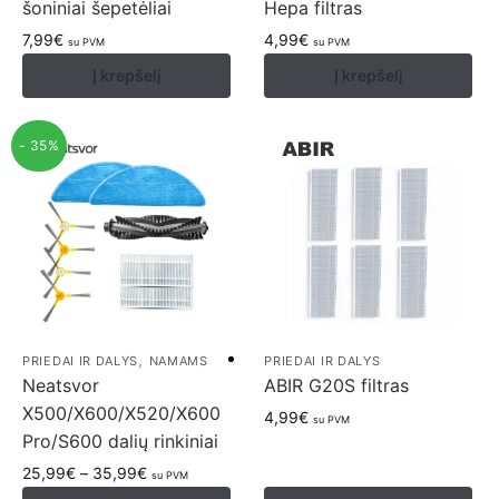
šoniniai šepetėliai
Hepa filtras
7,99
€
4,99
€
su PVM
su PVM
Į krepšelį
Į krepšelį
- 35%
,
PRIEDAI IR DALYS
NAMAMS
PRIEDAI IR DALYS
Neatsvor
ABIR G20S filtras
X500/X600/X520/X600
4,99
€
su PVM
Pro/S600 dalių rinkiniai
25,99
€
–
35,99
€
su PVM