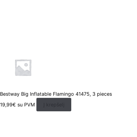
Bestway Big Inflatable Flamingo 41475, 3 pieces
19,99
€
su PVM
Į krepšelį