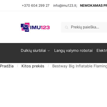
Pereiti prie navigacijos
Pereiti prie turinio
+370 604 299 27
info@imu123.lt
;
NEMOKAMAS PR
Ieškoti:
Ieškoti
Dulkių siurbliai
Langų valymo robotai
Elektr
Pradžia
Kitos prekės
Bestway Big Inflatable Flamin
/
/