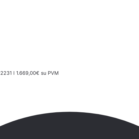
2231 l
1.669,00
€
su PVM