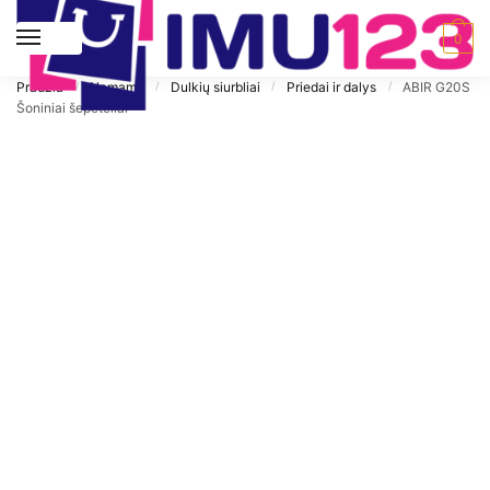
Pereiti prie navigacijos
Pereiti prie turinio
MENIU
0
Pradžia
Namams
Dulkių siurbliai
Priedai ir dalys
ABIR G20S
/
/
/
/
Šoniniai šepetėliai