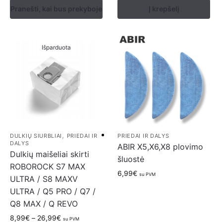
Pranešti, kai bus prekyboje
Į krepšelį
Išparduota
,
DULKIŲ SIURBLIAI
PRIEDAI IR
PRIEDAI IR DALYS
DALYS
ABIR X5,X6,X8 plovimo
Dulkių maišeliai skirti
šluostė
ROBOROCK S7 MAX
6,99
€
su PVM
ULTRA / S8 MAXV
ULTRA / Q5 PRO / Q7 /
Q8 MAX / Q REVO
8,99
€
–
26,99
€
su PVM