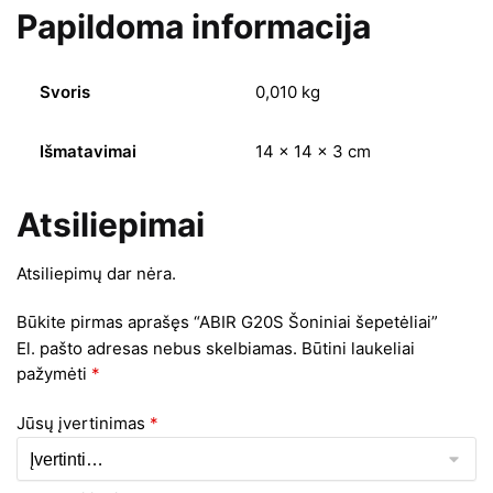
Papildoma informacija
Svoris
0,010 kg
Išmatavimai
14 × 14 × 3 cm
Atsiliepimai
Atsiliepimų dar nėra.
Būkite pirmas aprašęs “ABIR G20S Šoniniai šepetėliai”
El. pašto adresas nebus skelbiamas.
Būtini laukeliai
pažymėti
*
Jūsų įvertinimas
*