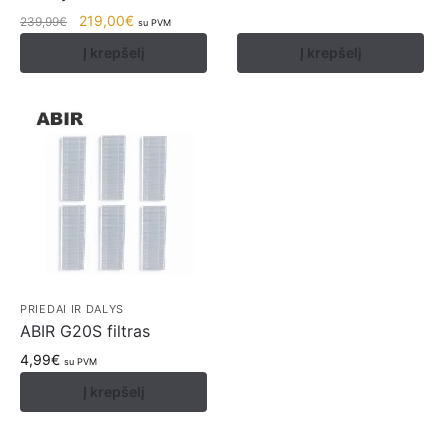
219,00
€
239,99
€
su PVM
Į krepšelį
Į krepšelį
PRIEDAI IR DALYS
ABIR G20S filtras
4,99
€
su PVM
Į krepšelį