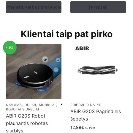
Pranešti, kai bus prekyboje
Į krepšelį
Klientai taip pat pirko
- 9%
,
,
NAMAMS
DULKIŲ SIURBLIAI
PRIEDAI IR DALYS
ROBOTAI SIURBLIAI
ABIR G20S Pagrindinis
ABIR G20S Robot
šepetys
plaunantis robotas
12,99
€
su PVM
siurblys