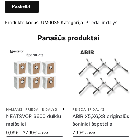
Produkto kodas:
UM0035
Kategorija:
Priedai ir dalys
Panašūs produktai
Išparduota
,
NAMAMS
PRIEDAI IR DALYS
PRIEDAI IR DALYS
NEATSVOR S600 dulkių
ABIR X5,X6,X8 originalūs
maišeliai
šoniniai šepetėliai
9,99
€
–
27,99
€
7,99
€
su PVM
su PVM